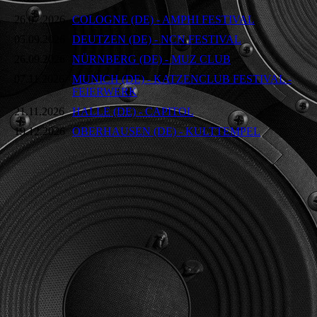
26.07.2026
COLOGNE (DE) - AMPHI FESTIVAL
05.09.2026
DEUTZEN (DE) - NCN FESTIVAL
26.09.2026
NÜRNBERG (DE) - MUZ CLUB
07.11.2026
MUNICH (DE) - KATZENCLUB FESTIVAL -
FEIERWERK
21.11.2026
HALLE (DE) - CAPITOL
19.12.2026
OBERHAUSEN (DE) - KULTTEMPEL