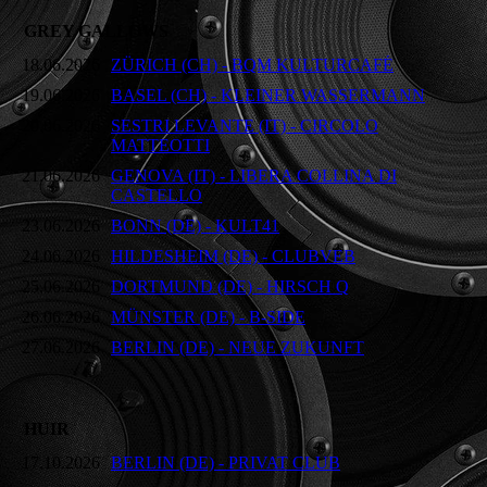
GREY GALLOWS
18.06.2026
ZÜRICH (CH) - BQM KULTURCAFÉ
19.06.2026
BASEL (CH) - KLEINER WASSERMANN
20.06.2026
SESTRI LEVANTE (IT) - CIRCOLO
MATTEOTTI
21.06.2026
GENOVA (IT) - LIBERA COLLINA DI
CASTELLO
23.06.2026
BONN (DE) - KULT41
24.06.2026
HILDESHEIM (DE) - CLUBVEB
25.06.2026
DORTMUND (DE) - HIRSCH Q
26.06.2026
MÜNSTER (DE) - B-SIDE
27.06.2026
BERLIN (DE) - NEUE ZUKUNFT
HUIR
17.10.2026
BERLIN (DE) - PRIVAT CLUB