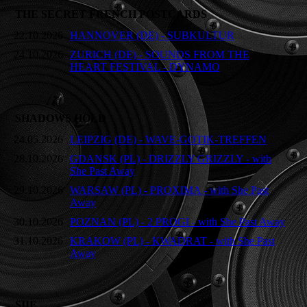
THE SECRET FRENCH POSTCARDS
22.10.2026
HANNOVER (DE) - SUBKULTUR
24.10.2026
ZURICH (DE) - SOUNDS FROM THE
HEART FESTIVAL - DYNAMO
SHADOWS HOLD
24.05.2026
LEIPZIG (DE) - WAVE-GOTIK-TREFFEN
28.10.2026
GDANSK (PL) - DRIZZLY GRIZZLY - with
She Past Away
29.10.2026
WARSAW (PL) - PROXIMA - with She Past
Away
30.10.2026
POZNAN (PL) - 2 PROGI - with She Past Away
31.10.2026
KRAKOW (PL) - KWADRAT - with She Past
Away
SIIE