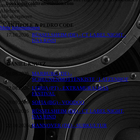
booking@coldtransmission.com
und zu optimieren.
Ablehnen
Alle akzeptieren
Speichern
ANTIPOLE & PEDRO CODE
Mehr Informationen
17.10.2026
RÜSSELSHEIM (DE) - CT LABEL NIGHT -
DAS RIND
DANIEL KNUTZ
01.08.2026
MARBURG (DE) -
SCHEUNENMOTTENKISTE / LATZENHOF
22.08.2026
LEIRIA (PT) - EXTRAMURALHAS
FESTIVAL
19.09.2026
SOFIA (BG) - VOODOO
17.10.2026
RÜSSELSHEIM (DE) - CT LABEL NIGHT,
DAS RIND
22.10.2026
HANNOVER (DE) - SUBKULTUR