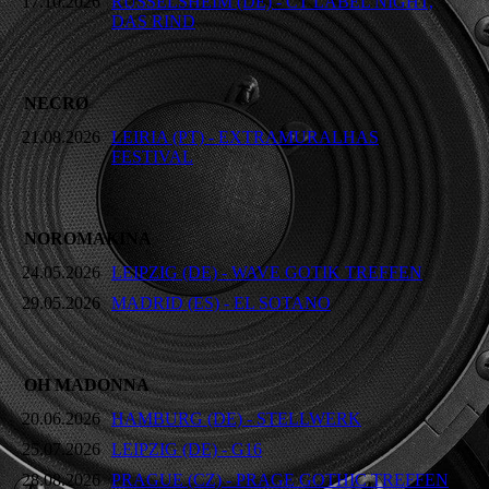
17.10.2026
RÜSSELSHEIM (DE) - CT LABEL NIGHT,
DAS RIND
NECRØ
21.08.2026
LEIRIA (PT) - EXTRAMURALHAS
FESTIVAL
NOROMAKINA
24.05.2026
LEIPZIG (DE) - WAVE GOTIK TREFFEN
29.05.2026
MADRID (ES) - EL SOTANO
OH MADONNA
20.06.2026
HAMBURG (DE) - STELLWERK
25.07.2026
LEIPZIG (DE) - G16
28.08.2026
PRAGUE (CZ) - PRAGE GOTHIC TREFFEN