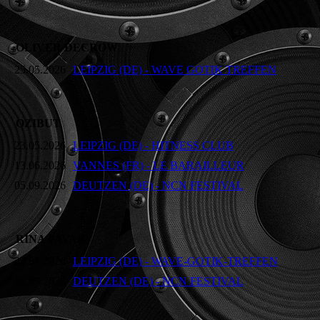
OLIVER DECROW
25.05.2026
LEIPZIG (DE) - WAVE GOTIK TREFFEN
OZIBUT
23.05.2026
LEIPZIG (DE) - HITNESS CLUB
13.06.2026
VANNES (FR) - LE BARAILLEUR
05.09.2026
DEUTZEN (DE) - NCN FESTIVAL
RINA PAVAR
22.05.2026
LEIPZIG (DE) - WAVE-GOTIK-TREFFEN
05.09.2026
DEUTZEN (DE) - NCN FESTIVAL