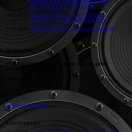
24.10.2026
ZURICH (CH) - SOUNDS FROM THE
HEART FESTIVAL - DYNAMO
14.11.2026
DRESDEN (DE) - COLD HEARTED
FESTIVAL - ALTER SCHLACHTHOF
27.11.2026
BARCELONA (ES) - CRUILLA TARDOR
INCIRRINA
ZURICH (CH) - SOUNDS FROM THE HEARRT
FESTIVAL - DYNAMO
Datum:
24.10.2026
Zurück zur Übersicht
LOVATARAXX