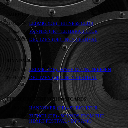
OZIBUT
23.05.2026
LEIPZIG (DE) - HITNESS CLUB
13.06.2026
VANNES (FR) - LE BARAILLEUR
05.09.2026
DEUTZEN (DE) - NCN FESTIVAL
RINA PAVAR
22.05.2026
LEIPZIG (DE) - WAVE-GOTIK-TREFFEN
05.09.2026
DEUTZEN (DE) - NCN FESTIVAL
THE SECRET FRENCH POSTCARDS
22.10.2026
HANNOVER (DE) - SUBKULTUR
24.10.2026
ZURICH (DE) - SOUNDS FROM THE
HEART FESTIVAL - DYNAMO