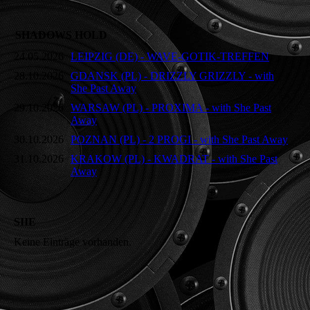
SHADOWS HOLD
24.05.2026
LEIPZIG (DE) - WAVE-GOTIK-TREFFEN
28.10.2026
GDANSK (PL) - DRIZZLY GRIZZLY - with
She Past Away
29.10.2026
WARSAW (PL) - PROXIMA - with She Past
Away
30.10.2026
POZNAN (PL) - 2 PROGI - with She Past Away
31.10.2026
KRAKOW (PL) - KWADRAT - with She Past
Away
SIIE
Keine Einträge vorhanden.