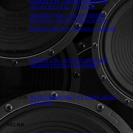
24.10.2026
ZURICH (CH) - SOUNDS FROM THE
HEART FESTIVAL - DYNAMO
14.11.2026
DRESDEN (DE) - COLD HEARTED
FESTIVAL - ALTER SCHLACHTHOF
27.11.2026
BARCELONA (ES) - CRUILLA TARDOR
INCIRRINA
24.10.2026
ZURICH (CH) - SOUNDS FROM THE
HEARRT FESTIVAL - DYNAMO
LOVATARAXX
17.10.2026
RÜSSELSHEIM (DE) - CT LABEL NIGHT,
DAS RIND
NECRØ