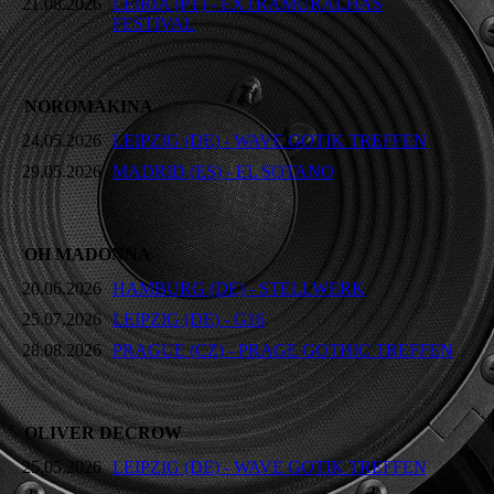
21.08.2026
LEIRIA (PT) - EXTRAMURALHAS
FESTIVAL
NOROMAKINA
24.05.2026
LEIPZIG (DE) - WAVE GOTIK TREFFEN
29.05.2026
MADRID (ES) - EL SOTANO
OH MADONNA
20.06.2026
HAMBURG (DE) - STELLWERK
25.07.2026
LEIPZIG (DE) - G16
28.08.2026
PRAGUE (CZ) - PRAGE GOTHIC TREFFEN
OLIVER DECROW
25.05.2026
LEIPZIG (DE) - WAVE GOTIK TREFFEN