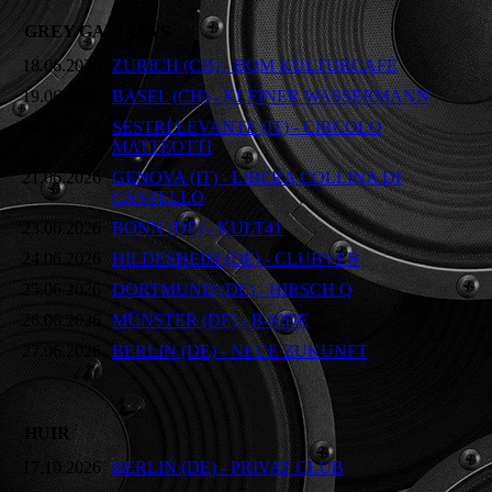
GREY GALLOWS
18.06.2026
ZÜRICH (CH) - BQM KULTURCAFÉ
19.06.2026
BASEL (CH) - KLEINER WASSERMANN
20.06.2026
SESTRI LEVANTE (IT) - CIRCOLO
MATTEOTTI
21.06.2026
GENOVA (IT) - LIBERA COLLINA DI
CASTELLO
23.06.2026
BONN (DE) - KULT41
24.06.2026
HILDESHEIM (DE) - CLUBVEB
25.06.2026
DORTMUND (DE) - HIRSCH Q
26.06.2026
MÜNSTER (DE) - B-SIDE
27.06.2026
BERLIN (DE) - NEUE ZUKUNFT
HUIR
17.10.2026
BERLIN (DE) - PRIVAT CLUB