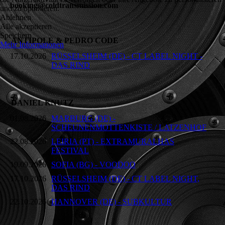
booking@coldtransmission.com
und zu optimieren.
Ablehnen
Alle akzeptieren
Speichern
ANTIPOLE & PEDRO CODE
Mehr Informationen
17.10.2026
RÜSSELSHEIM (DE) - CT LABEL NIGHT -
DAS RIND
DANIEL KNUTZ
01.08.2026
MARBURG (DE) -
SCHEUNENMOTTENKISTE / LATZENHOF
22.08.2026
LEIRIA (PT) - EXTRAMURALHAS
FESTIVAL
19.09.2026
SOFIA (BG) - VOODOO
17.10.2026
RÜSSELSHEIM (DE) - CT LABEL NIGHT,
DAS RIND
22.10.2026
HANNOVER (DE) - SUBKULTUR