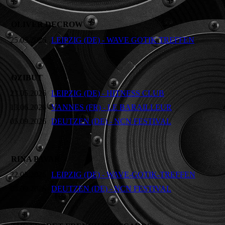
OLIVER DECROW
25.05.2026
LEIPZIG (DE) - WAVE GOTIK TREFFEN
OZIBUT
23.05.2026
LEIPZIG (DE) - HITNESS CLUB
13.06.2026
VANNES (FR) - LE BARAILLEUR
05.09.2026
DEUTZEN (DE) - NCN FESTIVAL
RINA PAVAR
22.05.2026
LEIPZIG (DE) - WAVE-GOTIK-TREFFEN
05.09.2026
DEUTZEN (DE) - NCN FESTIVAL