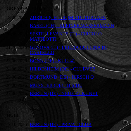
GREY GALLOWS
18.06.2026
ZÜRICH (CH) - BQM KULTURCAFÉ
19.06.2026
BASEL (CH) - KLEINER WASSERMANN
20.06.2026
SESTRI LEVANTE (IT) - CIRCOLO
MATTEOTTI
21.06.2026
GENOVA (IT) - LIBERA COLLINA DI
CASTELLO
23.06.2026
BONN (DE) - KULT41
24.06.2026
HILDESHEIM (DE) - CLUBVEB
25.06.2026
DORTMUND (DE) - HIRSCH Q
26.06.2026
MÜNSTER (DE) - B-SIDE
27.06.2026
BERLIN (DE) - NEUE ZUKUNFT
HUIR
17.10.2026
BERLIN (DE) - PRIVAT CLUB