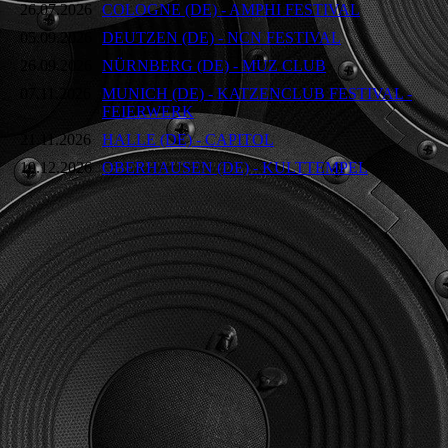
26.07.2026
COLOGNE (DE) - AMPHI FESTIVAL
05.09.2026
DEUTZEN (DE) - NCN FESTIVAL
26.09.2026
NÜRNBERG (DE) - MUZ CLUB
07.11.2026
MUNICH (DE) - KATZENCLUB FESTIVAL -
FEIERWERK
21.11.2026
HALLE (DE) - CAPITOL
19.12.2026
OBERHAUSEN (DE) - KULTTEMPEL