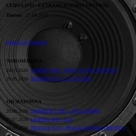
LEIRIA (PT) - EXTRAMURALHAS FESTIVAL
Datum:
21.08.2026
Zurück zur Übersicht
NOROMAKINA
24.05.2026
LEIPZIG (DE) - WAVE GOTIK TREFFEN
29.05.2026
MADRID (ES) - EL SOTANO
OH MADONNA
20.06.2026
HAMBURG (DE) - STELLWERK
25.07.2026
LEIPZIG (DE) - G16
28.08.2026
PRAGUE (CZ) - PRAGE GOTHIC TREFFEN