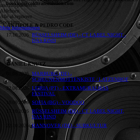
booking@coldtransmission.com
und zu optimieren.
Ablehnen
Alle akzeptieren
Speichern
ANTIPOLE & PEDRO CODE
Mehr Informationen
17.10.2026
RÜSSELSHEIM (DE) - CT LABEL NIGHT -
DAS RIND
DANIEL KNUTZ
01.08.2026
MARBURG (DE) -
SCHEUNENMOTTENKISTE / LATZENHOF
22.08.2026
LEIRIA (PT) - EXTRAMURALHAS
FESTIVAL
19.09.2026
SOFIA (BG) - VOODOO
17.10.2026
RÜSSELSHEIM (DE) - CT LABEL NIGHT,
DAS RIND
22.10.2026
HANNOVER (DE) - SUBKULTUR