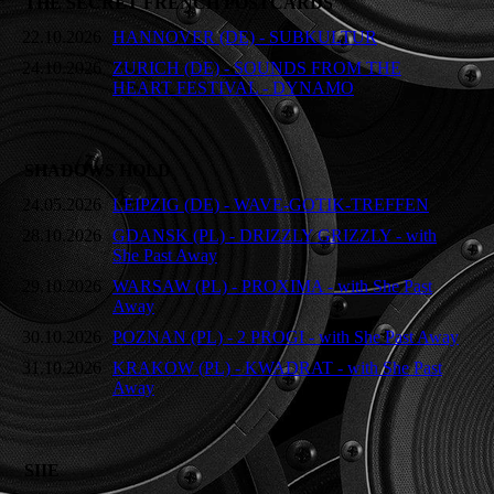
THE SECRET FRENCH POSTCARDS
22.10.2026
HANNOVER (DE) - SUBKULTUR
24.10.2026
ZURICH (DE) - SOUNDS FROM THE
HEART FESTIVAL - DYNAMO
SHADOWS HOLD
24.05.2026
LEIPZIG (DE) - WAVE-GOTIK-TREFFEN
28.10.2026
GDANSK (PL) - DRIZZLY GRIZZLY - with
She Past Away
29.10.2026
WARSAW (PL) - PROXIMA - with She Past
Away
30.10.2026
POZNAN (PL) - 2 PROGI - with She Past Away
31.10.2026
KRAKOW (PL) - KWADRAT - with She Past
Away
SIIE