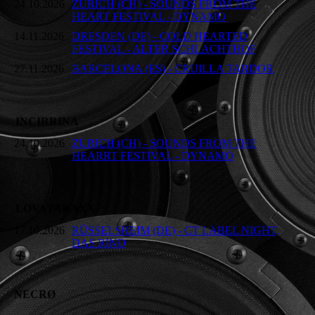
24.10.2026
ZURICH (CH) - SOUNDS FROM THE
HEART FESTIVAL - DYNAMO
14.11.2026
DRESDEN (DE) - COLD HEARTED
FESTIVAL - ALTER SCHLACHTHOF
27.11.2026
BARCELONA (ES) - CRUILLA TARDOR
INCIRRINA
24.10.2026
ZURICH (CH) - SOUNDS FROM THE
HEARRT FESTIVAL - DYNAMO
LOVATARAXX
17.10.2026
RÜSSELSHEIM (DE) - CT LABEL NIGHT,
DAS RIND
NECRØ