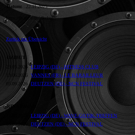
Datum:
22.11.2025
https://fb.me/e/8uidkcbtg
Zurück zur Übersicht
OZIBUT
23.05.2026
LEIPZIG (DE) - HITNESS CLUB
13.06.2026
VANNES (FR) - LE BARAILLEUR
05.09.2026
DEUTZEN (DE) - NCN FESTIVAL
RINA PAVAR
22.05.2026
LEIPZIG (DE) - WAVE-GOTIK-TREFFEN
05.09.2026
DEUTZEN (DE) - NCN FESTIVAL