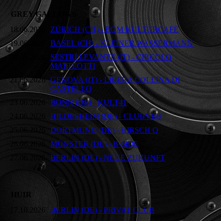
GREY GALLOWS
18.06.2026
ZÜRICH (CH) - BQM KULTURCAFÉ
19.06.2026
BASEL (CH) - KLEINER WASSERMANN
20.06.2026
SESTRI LEVANTE (IT) - CIRCOLO
MATTEOTTI
21.06.2026
GENOVA (IT) - LIBERA COLLINA DI
CASTELLO
23.06.2026
BONN (DE) - KULT41
24.06.2026
HILDESHEIM (DE) - CLUBVEB
25.06.2026
DORTMUND (DE) - HIRSCH Q
26.06.2026
MÜNSTER (DE) - B-SIDE
27.06.2026
BERLIN (DE) - NEUE ZUKUNFT
HUIR
17.10.2026
BERLIN (DE) - PRIVAT CLUB