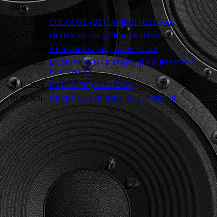
SIIE
26.07.2026
COLOGNE (DE) - AMPHI FESTIVAL
05.09.2026
DEUTZEN (DE) - NCN FESTIVAL
26.09.2026
NÜRNBERG (DE) - MUZ CLUB
07.11.2026
MUNICH (DE) - KATZENCLUB FESTIVAL -
FEIERWERK
21.11.2026
HALLE (DE) - CAPITOL
19.12.2026
OBERHAUSEN (DE) - KULTTEMPEL