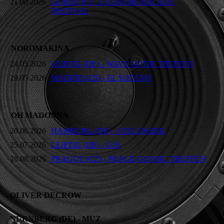
21.08.2026
LEIRIA (PT) - EXTRAMURALHAS
FESTIVAL
NOROMAKINA
24.05.2026
LEIPZIG (DE) - WAVE GOTIK TREFFEN
29.05.2026
MADRID (ES) - EL SOTANO
OH MADONNA
20.06.2026
HAMBURG (DE) - STELLWERK
25.07.2026
LEIPZIG (DE) - G16
28.08.2026
PRAGUE (CZ) - PRAGE GOTHIC TREFFEN
OLIVER DECROW
NÜRNBERG (DE) - MUZ