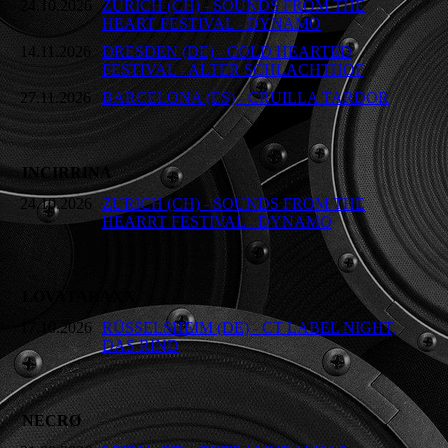
24.10.2026
ZURICH (CH) - SOUNDS FROM THE
HEART FESTIVAL - DYNAMO
14.11.2026
DRESDEN (DE) - COLD HEARTED
FESTIVAL - ALTER SCHLACHTHOF
27.11.2026
BARCELONA (ES) - CRUILLA TARDOR
INCIRRINA
24.10.2026
ZURICH (CH) - SOUNDS FROM THE
HEARRT FESTIVAL - DYNAMO
LOVATARAXX
17.10.2026
RÜSSELSHEIM (DE) - CT LABEL NIGHT,
DAS RIND
NECRØ