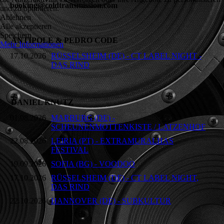
booking@coldtransmission.com
und zu optimieren.
Ablehnen
Alle akzeptieren
Speichern
ANTIPOLE & PEDRO CODE
Mehr Informationen
17.10.2026
RÜSSELSHEIM (DE) - CT LABEL NIGHT -
DAS RIND
DANIEL KNUTZ
01.08.2026
MARBURG (DE) -
SCHEUNENMOTTENKISTE / LATZENHOF
22.08.2026
LEIRIA (PT) - EXTRAMURALHAS
FESTIVAL
19.09.2026
SOFIA (BG) - VOODOO
17.10.2026
RÜSSELSHEIM (DE) - CT LABEL NIGHT,
DAS RIND
22.10.2026
HANNOVER (DE) - SUBKULTUR