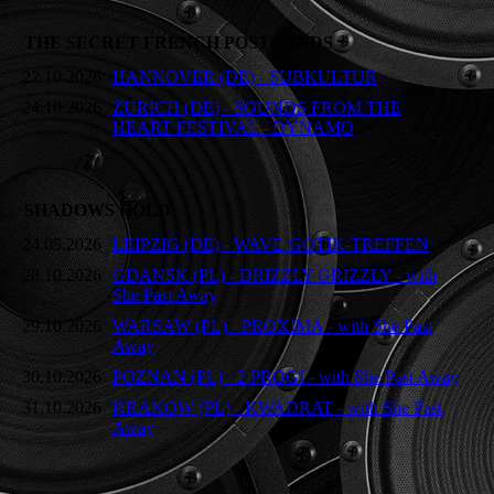
THE SECRET FRENCH POSTCARDS
22.10.2026
HANNOVER (DE) - SUBKULTUR
24.10.2026
ZURICH (DE) - SOUNDS FROM THE
HEART FESTIVAL - DYNAMO
SHADOWS HOLD
24.05.2026
LEIPZIG (DE) - WAVE-GOTIK-TREFFEN
28.10.2026
GDANSK (PL) - DRIZZLY GRIZZLY - with
She Past Away
29.10.2026
WARSAW (PL) - PROXIMA - with She Past
Away
30.10.2026
POZNAN (PL) - 2 PROGI - with She Past Away
31.10.2026
KRAKOW (PL) - KWADRAT - with She Past
Away