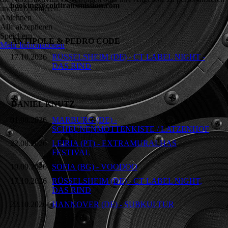
booking@coldtransmission.com
und zu optimieren.
Ablehnen
Alle akzeptieren
Speichern
ANTIPOLE & PEDRO CODE
Mehr Informationen
17.10.2026
RÜSSELSHEIM (DE) - CT LABEL NIGHT -
DAS RIND
DANIEL KNUTZ
01.08.2026
MARBURG (DE) -
SCHEUNENMOTTENKISTE / LATZENHOF
22.08.2026
LEIRIA (PT) - EXTRAMURALHAS
FESTIVAL
19.09.2026
SOFIA (BG) - VOODOO
17.10.2026
RÜSSELSHEIM (DE) - CT LABEL NIGHT,
DAS RIND
22.10.2026
HANNOVER (DE) - SUBKULTUR