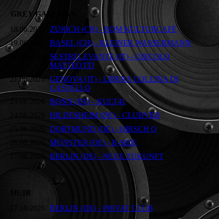
GREY GALLOWS
18.06.2026
ZÜRICH (CH) - BQM KULTURCAFÉ
19.06.2026
BASEL (CH) - KLEINER WASSERMANN
20.06.2026
SESTRI LEVANTE (IT) - CIRCOLO
MATTEOTTI
21.06.2026
GENOVA (IT) - LIBERA COLLINA DI
CASTELLO
23.06.2026
BONN (DE) - KULT41
24.06.2026
HILDESHEIM (DE) - CLUBVEB
25.06.2026
DORTMUND (DE) - HIRSCH Q
26.06.2026
MÜNSTER (DE) - B-SIDE
27.06.2026
BERLIN (DE) - NEUE ZUKUNFT
HUIR
17.10.2026
BERLIN (DE) - PRIVAT CLUB