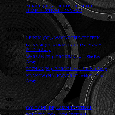
24.10.2026
ZURICH (DE) - SOUNDS FROM THE
HEART FESTIVAL - DYNAMO
SHADOWS HOLD
24.05.2026
LEIPZIG (DE) - WAVE-GOTIK-TREFFEN
28.10.2026
GDANSK (PL) - DRIZZLY GRIZZLY - with
She Past Away
29.10.2026
WARSAW (PL) - PROXIMA - with She Past
Away
30.10.2026
POZNAN (PL) - 2 PROGI - with She Past Away
31.10.2026
KRAKOW (PL) - KWADRAT - with She Past
Away
SIIE
26.07.2026
COLOGNE (DE) - AMPHI FESTIVAL
05.09.2026
DEUTZEN (DE) - NCN FESTIVAL