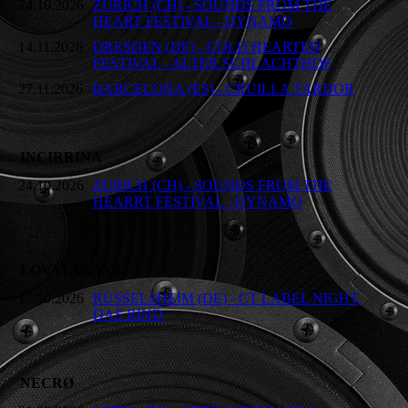
24.10.2026
ZURICH (CH) - SOUNDS FROM THE
HEART FESTIVAL - DYNAMO
14.11.2026
DRESDEN (DE) - COLD HEARTED
FESTIVAL - ALTER SCHLACHTHOF
27.11.2026
BARCELONA (ES) - CRUILLA TARDOR
INCIRRINA
24.10.2026
ZURICH (CH) - SOUNDS FROM THE
HEARRT FESTIVAL - DYNAMO
LOVATARAXX
17.10.2026
RÜSSELSHEIM (DE) - CT LABEL NIGHT,
DAS RIND
NECRØ