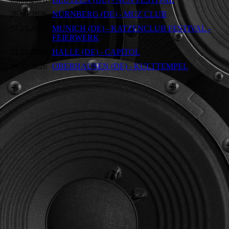
26.09.2026
NÜRNBERG (DE) - MUZ CLUB
07.11.2026
MUNICH (DE) - KATZENCLUB FESTIVAL -
FEIERWERK
21.11.2026
HALLE (DE) - CAPITOL
19.12.2026
OBERHAUSEN (DE) - KULTTEMPEL