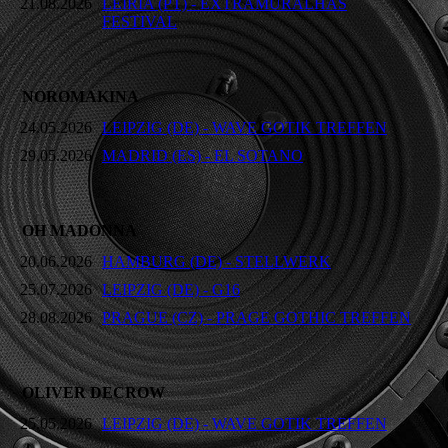
21.08.2026
LEIRIA (PT) - EXTRAMURALHAS
FESTIVAL
NOROMAKINA
24.05.2026
LEIPZIG (DE) - WAVE GOTIK TREFFEN
29.05.2026
MADRID (ES) - EL SOTANO
OH MADONNA
20.06.2026
HAMBURG (DE) - STELLWERK
25.07.2026
LEIPZIG (DE) - G16
28.08.2026
PRAGUE (CZ) - PRAGE GOTHIC TREFFEN
OLIVER DECROW
25.05.2026
LEIPZIG (DE) - WAVE GOTIK TREFFEN