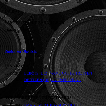
OZIBUT
VANNES (FR) - LE BARAILLEUR
Datum:
13.06.2026
Zurück zur Übersicht
RINA PAVAR
22.05.2026
LEIPZIG (DE) - WAVE-GOTIK-TREFFEN
05.09.2026
DEUTZEN (DE) - NCN FESTIVAL
THE SECRET FRENCH POSTCARDS
22.10.2026
HANNOVER (DE) - SUBKULTUR