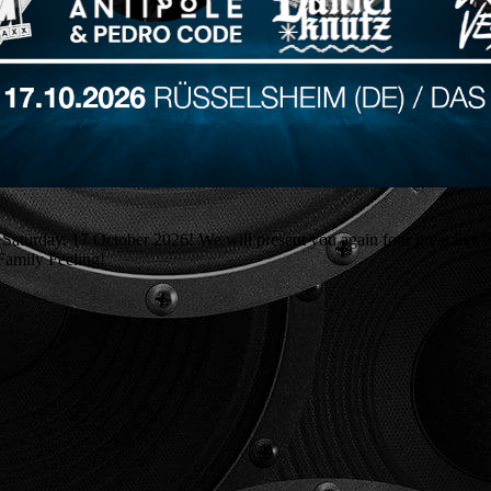
urday, 17 October 2026! We will present you again four great live ba
Family Feeling!