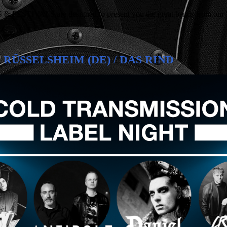
LS are designed to present you the great bands from our label -
T, RÜSSELSHEIM (DE) / DAS RIND