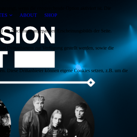
ezeigt, wenn die entsprechende Option aktiviert ist. Die
TES
ABOUT
SHOP
d der Nachfrage angepassten Erscheinungsbilds der Seite.
on Drittanbietern zur Verfügung gestellt werden, sowie die
den. Diese Drittanbieter können eigene Cookies setzen, z.B. um die