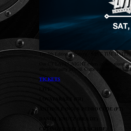
The 5th Edition is coming - SAVE THE DATE!
Our CT LABEL NIGHT enters its next round on Sat
aftershow party as well. Come and enjoy the CT 
TICKETS
LIVE:
LOVATARAXX (FR)
ANTIPOLE (NO) & PEDRO CODE (PT)
DANIEL KNUTZ (BRA/DE)
CRYING VESSEL (USA/CH/DE)