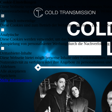
Cookie-Einstellungen
Diese Webseite verwendet Cookies, um Besuchern ein optimales Nutzerer
Datenverarbeitung kann dann auch in einem Drittland erfolgen. Weiter
Technisch notwendige
Diese Cookies sind zum Betrieb der Webseite notwendig, z.B. zum Sch
Analytische
Diese Cookies werden verwendet, um das Nutzererlebnis weiter zu optim
Ausspielung von personalisierter Werbung durch die Nachverfolgung de
Drittanbieter-Inhalte
Diese Webseite bietet möglicherweise Inhalte oder Funktionalitäten an,
Nutzeraktivität zu verfolgen oder ihre Angebote zu personalisieren und
Ablehnen
Alle akzeptieren
Speichern
Mehr Informationen