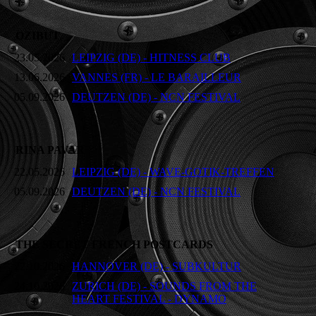
OZIBUT
23.05.2026
LEIPZIG (DE) - HITNESS CLUB
13.06.2026
VANNES (FR) - LE BARAILLEUR
05.09.2026
DEUTZEN (DE) - NCN FESTIVAL
RINA PAVAR
22.05.2026
LEIPZIG (DE) - WAVE-GOTIK-TREFFEN
05.09.2026
DEUTZEN (DE) - NCN FESTIVAL
THE SECRET FRENCH POSTCARDS
22.10.2026
HANNOVER (DE) - SUBKULTUR
24.10.2026
ZURICH (DE) - SOUNDS FROM THE
HEART FESTIVAL - DYNAMO