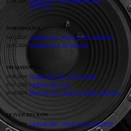
21.08.2026
LEIRIA (PT) - EXTRAMURALHAS
FESTIVAL
NOROMAKINA
24.05.2026
LEIPZIG (DE) - WAVE GOTIK TREFFEN
29.05.2026
MADRID (ES) - EL SOTANO
OH MADONNA
20.06.2026
HAMBURG (DE) - STELLWERK
25.07.2026
LEIPZIG (DE) - G16
28.08.2026
PRAGUE (CZ) - PRAGE GOTHIC TREFFEN
OLIVER DECROW
25.05.2026
LEIPZIG (DE) - WAVE GOTIK TREFFEN