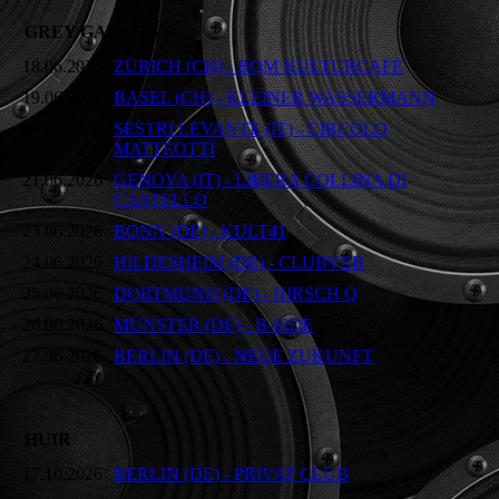
GREY GALLOWS
18.06.2026
ZÜRICH (CH) - BQM KULTURCAFÉ
19.06.2026
BASEL (CH) - KLEINER WASSERMANN
20.06.2026
SESTRI LEVANTE (IT) - CIRCOLO
MATTEOTTI
21.06.2026
GENOVA (IT) - LIBERA COLLINA DI
CASTELLO
23.06.2026
BONN (DE) - KULT41
24.06.2026
HILDESHEIM (DE) - CLUBVEB
25.06.2026
DORTMUND (DE) - HIRSCH Q
26.06.2026
MÜNSTER (DE) - B-SIDE
27.06.2026
BERLIN (DE) - NEUE ZUKUNFT
HUIR
17.10.2026
BERLIN (DE) - PRIVAT CLUB