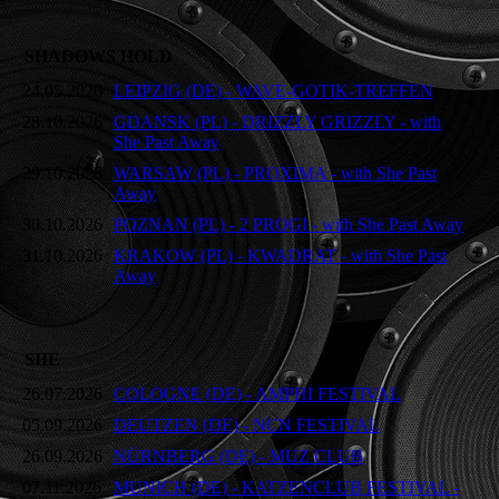
SHADOWS HOLD
24.05.2026
LEIPZIG (DE) - WAVE-GOTIK-TREFFEN
28.10.2026
GDANSK (PL) - DRIZZLY GRIZZLY - with
She Past Away
29.10.2026
WARSAW (PL) - PROXIMA - with She Past
Away
30.10.2026
POZNAN (PL) - 2 PROGI - with She Past Away
31.10.2026
KRAKOW (PL) - KWADRAT - with She Past
Away
SIIE
26.07.2026
COLOGNE (DE) - AMPHI FESTIVAL
05.09.2026
DEUTZEN (DE) - NCN FESTIVAL
26.09.2026
NÜRNBERG (DE) - MUZ CLUB
07.11.2026
MUNICH (DE) - KATZENCLUB FESTIVAL -