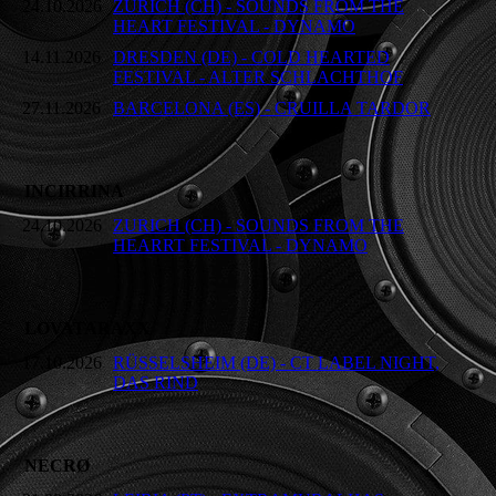
24.10.2026
ZURICH (CH) - SOUNDS FROM THE
HEART FESTIVAL - DYNAMO
14.11.2026
DRESDEN (DE) - COLD HEARTED
FESTIVAL - ALTER SCHLACHTHOF
27.11.2026
BARCELONA (ES) - CRUILLA TARDOR
INCIRRINA
24.10.2026
ZURICH (CH) - SOUNDS FROM THE
HEARRT FESTIVAL - DYNAMO
LOVATARAXX
17.10.2026
RÜSSELSHEIM (DE) - CT LABEL NIGHT,
DAS RIND
NECRØ