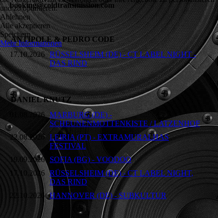
booking@coldtransmission.com
und zu optimieren.
Ablehnen
Alle akzeptieren
Speichern
ANTIPOLE & PEDRO CODE
Mehr Informationen
17.10.2026
RÜSSELSHEIM (DE) - CT LABEL NIGHT -
DAS RIND
DANIEL KNUTZ
01.08.2026
MARBURG (DE) -
SCHEUNENMOTTENKISTE / LATZENHOF
22.08.2026
LEIRIA (PT) - EXTRAMURALHAS
FESTIVAL
19.09.2026
SOFIA (BG) - VOODOO
17.10.2026
RÜSSELSHEIM (DE) - CT LABEL NIGHT,
DAS RIND
22.10.2026
HANNOVER (DE) - SUBKULTUR