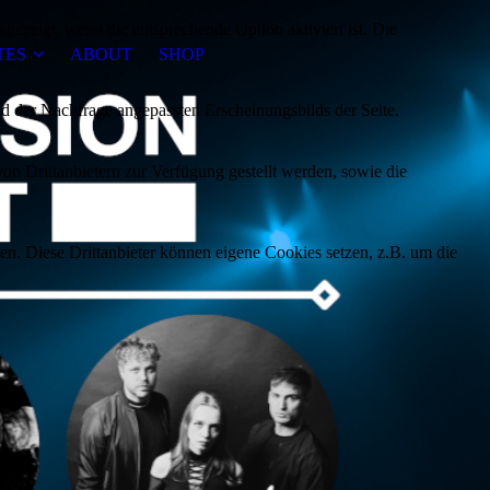
ezeigt, wenn die entsprechende Option aktiviert ist. Die
TES
ABOUT
SHOP
d der Nachfrage angepassten Erscheinungsbilds der Seite.
on Drittanbietern zur Verfügung gestellt werden, sowie die
den. Diese Drittanbieter können eigene Cookies setzen, z.B. um die