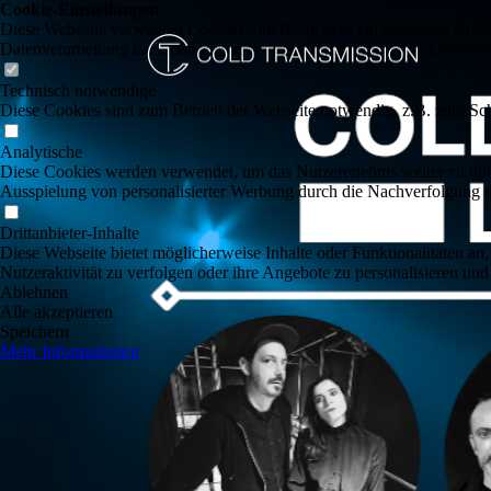
Cookie-Einstellungen
Diese Webseite verwendet Cookies, um Besuchern ein optimales Nutzerer
Datenverarbeitung kann dann auch in einem Drittland erfolgen. Weiter
Technisch notwendige
Diese Cookies sind zum Betrieb der Webseite notwendig, z.B. zum Sch
Analytische
Diese Cookies werden verwendet, um das Nutzererlebnis weiter zu optim
Ausspielung von personalisierter Werbung durch die Nachverfolgung de
Drittanbieter-Inhalte
Diese Webseite bietet möglicherweise Inhalte oder Funktionalitäten an,
Nutzeraktivität zu verfolgen oder ihre Angebote zu personalisieren und
Ablehnen
Alle akzeptieren
Speichern
Mehr Informationen