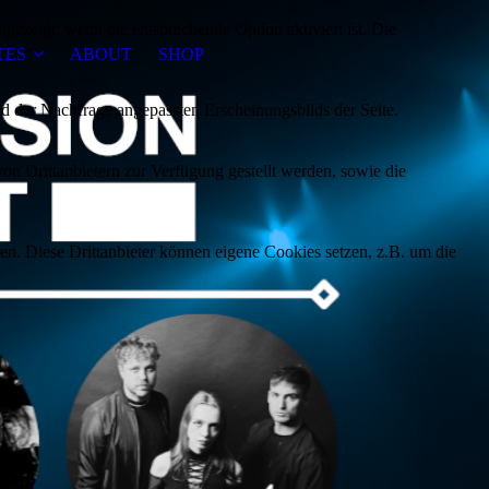
ezeigt, wenn die entsprechende Option aktiviert ist. Die
TES
ABOUT
SHOP
d der Nachfrage angepassten Erscheinungsbilds der Seite.
on Drittanbietern zur Verfügung gestellt werden, sowie die
den. Diese Drittanbieter können eigene Cookies setzen, z.B. um die