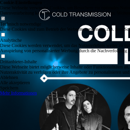
Cookie-Einstellungen
Diese Webseite verwendet Cookies, um Besuchern ein optimales Nutzerer
Datenverarbeitung kann dann auch in einem Drittland erfolgen. Weiter
Technisch notwendige
Diese Cookies sind zum Betrieb der Webseite notwendig, z.B. zum Sch
Analytische
Diese Cookies werden verwendet, um das Nutzererlebnis weiter zu optim
Ausspielung von personalisierter Werbung durch die Nachverfolgung de
Drittanbieter-Inhalte
Diese Webseite bietet möglicherweise Inhalte oder Funktionalitäten an,
Nutzeraktivität zu verfolgen oder ihre Angebote zu personalisieren und
Ablehnen
Alle akzeptieren
Speichern
Mehr Informationen